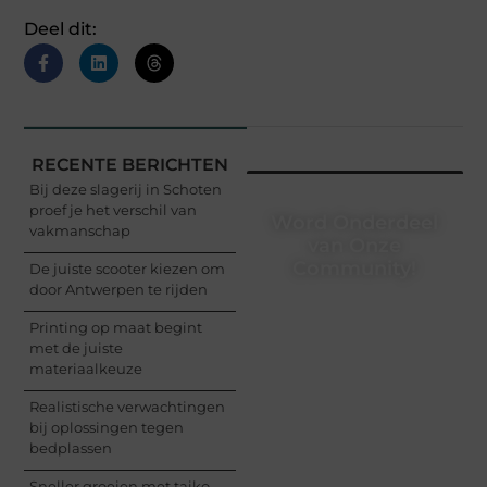
Deel dit:
RECENTE BERICHTEN
Bij deze slagerij in Schoten
proef je het verschil van
Word Onderdeel
vakmanschap
van Onze
Community!
De juiste scooter kiezen om
door Antwerpen te rijden
Registreer je vandaag
Printing op maat begint
nog en begin met het
met de juiste
delen van jouw unieke
materiaalkeuze
perspectief. Jouw
woorden kunnen
Realistische verwachtingen
informeren, inspireren,
bij oplossingen tegen
vermaken en verbinden
bedplassen
– ze verdienen het om
gehoord te worden!
Sneller groeien met taiko