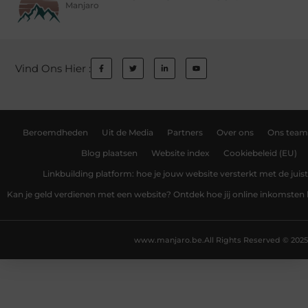
Manjaro
Vind Ons Hier :
Beroemdheden
Uit de Media
Partners
Over ons
Ons team
Blog plaatsen
Website index
Cookiebeleid (EU)
Linkbuilding platform: hoe je jouw website versterkt met de juist
Kan je geld verdienen met een website? Ontdek hoe jij online inkomsten
www.manjaro.be.
All Rights Reserved © 2025