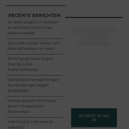
RECENTE BERICHTEN
Bij deze slagerij in Schoten
proef je het verschil van
Word Onderdeel
vakmanschap
van Onze
Community!
De juiste scooter kiezen om
door Antwerpen te rijden
Registreer je vandaag
Printing op maat begint
nog en begin met het
met de juiste
delen van jouw unieke
materiaalkeuze
perspectief. Jouw
woorden kunnen
Realistische verwachtingen
informeren, inspireren,
bij oplossingen tegen
vermaken en verbinden
bedplassen
– ze verdienen het om
gehoord te worden!
Sneller groeien met taiko
drum: 10 essentiële
technieken
SCHRIJF JE NU
IN
Hoe krijg je links naar je
website?