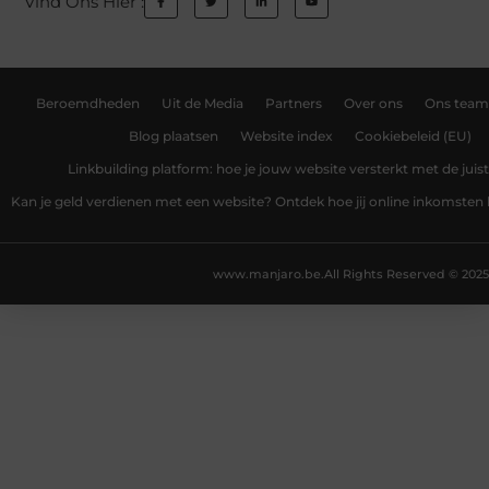
Vind Ons Hier :
Beroemdheden
Uit de Media
Partners
Over ons
Ons team
Blog plaatsen
Website index
Cookiebeleid (EU)
Linkbuilding platform: hoe je jouw website versterkt met de juist
Kan je geld verdienen met een website? Ontdek hoe jij online inkomsten
www.manjaro.be.
All Rights Reserved © 2025