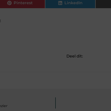
Pinterest
LinkedIn
t
Deel dit:
zier