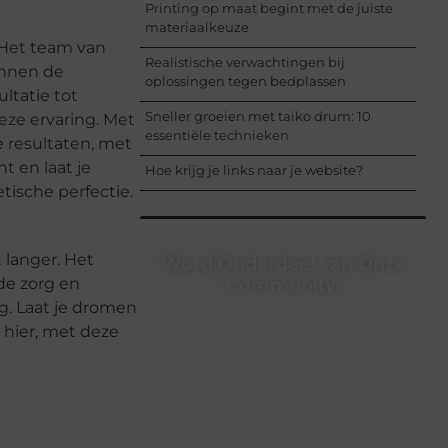
Printing op maat begint met de juiste
materiaalkeuze
. Het team van
Realistische verwachtingen bij
innen de
oplossingen tegen bedplassen
ltatie tot
Sneller groeien met taiko drum: 10
eze ervaring. Met
essentiële technieken
e resultaten, met
t en laat je
Hoe krijg je links naar je website?
tische perfectie.
 langer. Het
Word Onderdeel van Onze
de zorg en
Community!
ng. Laat je dromen
Registreer je vandaag nog en begin
 hier, met deze
met het delen van jouw unieke
perspectief. Jouw woorden kunnen
informeren, inspireren, vermaken en
verbinden – ze verdienen het om
gehoord te worden!