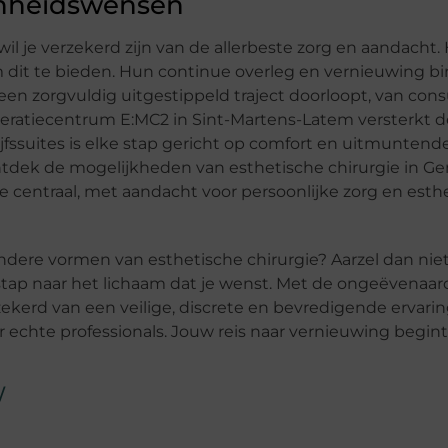
onheidswensen
wil je verzekerd zijn van de allerbeste zorg en aandacht
om dit te bieden. Hun continue overleg en vernieuwing b
een zorgvuldig uitgestippeld traject doorloopt, van consu
 operatiecentrum E:MC2 in Sint-Martens-Latem versterkt d
lijfssuites is elke stap gericht op comfort en uitmuntend
ntdek de mogelijkheden van esthetische chirurgie in Gen
e centraal, met aandacht voor persoonlijke zorg en esthe
andere vormen van esthetische chirurgie? Aarzel dan niet
 stap naar het lichaam dat je wenst. Met de ongeëvenaar
rzekerd van een veilige, discrete en bevredigende ervari
 echte professionals. Jouw reis naar vernieuwing begint
/