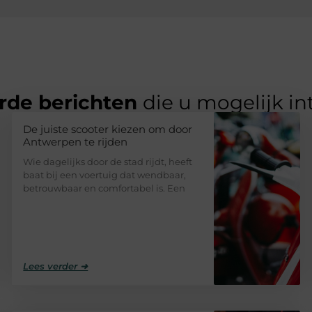
rde berichten
die u mogelijk in
De juiste scooter kiezen om door
Antwerpen te rijden
Wie dagelijks door de stad rijdt, heeft
baat bij een voertuig dat wendbaar,
betrouwbaar en comfortabel is. Een
Lees verder ➜