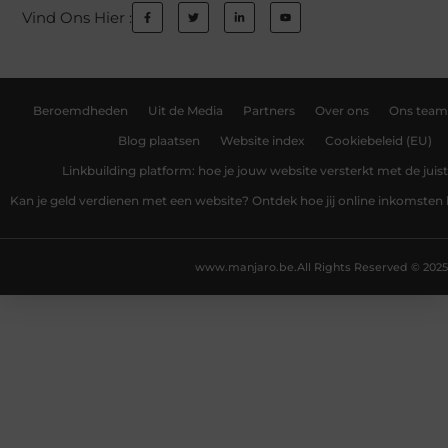
Vind Ons Hier :
Beroemdheden
Uit de Media
Partners
Over ons
Ons team
Blog plaatsen
Website index
Cookiebeleid (EU)
Linkbuilding platform: hoe je jouw website versterkt met de juist
Kan je geld verdienen met een website? Ontdek hoe jij online inkomsten
www.manjaro.be.
All Rights Reserved © 2025