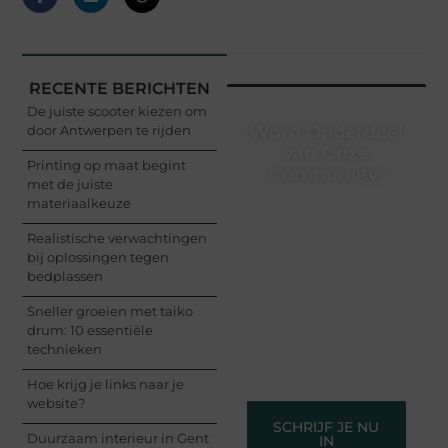
RECENTE BERICHTEN
De juiste scooter kiezen om
Word Onderdeel
door Antwerpen te rijden
van Onze
Printing op maat begint
Community!
met de juiste
materiaalkeuze
Registreer je vandaag
nog en begin met het
Realistische verwachtingen
delen van jouw unieke
bij oplossingen tegen
perspectief. Jouw
bedplassen
woorden kunnen
informeren, inspireren,
Sneller groeien met taiko
vermaken en verbinden
drum: 10 essentiële
– ze verdienen het om
technieken
gehoord te worden!
Hoe krijg je links naar je
website?
SCHRIJF JE NU
Duurzaam interieur in Gent
IN