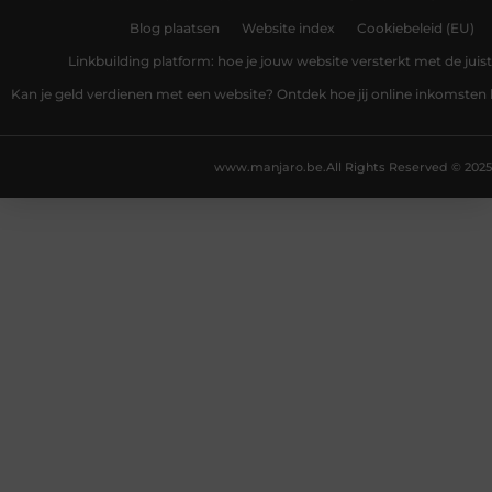
Blog plaatsen
Website index
Cookiebeleid (EU)
Linkbuilding platform: hoe je jouw website versterkt met de juist
Kan je geld verdienen met een website? Ontdek hoe jij online inkomsten
www.manjaro.be.
All Rights Reserved © 2025