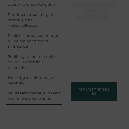
Word Onderdeel
door Antwerpen te rijden
van Onze
Printing op maat begint
Community!
met de juiste
materiaalkeuze
Registreer je vandaag
nog en begin met het
Realistische verwachtingen
delen van jouw unieke
bij oplossingen tegen
perspectief. Jouw
bedplassen
woorden kunnen
informeren, inspireren,
Sneller groeien met taiko
vermaken en verbinden
drum: 10 essentiële
– ze verdienen het om
technieken
gehoord te worden!
Hoe krijg je links naar je
website?
SCHRIJF JE NU
Duurzaam interieur in Gent
IN
voor bewuste bewoners