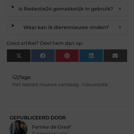
Is Redactie24 gemakkelijk in gebruik?
▼
Waar kan ik dierennieuws vinden?
▼
Goed artikel? Deel hem dan op:
X
Facebook
Pinterest
LinkedIn
Email
(Twitter)
Tags:
het laatste niuews vandaag
,
nieuwssite
GEPUBLICEERD DOOR
Femke de Graaf
Content Specialist