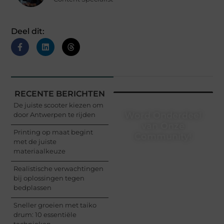
Deel dit:
RECENTE BERICHTEN
De juiste scooter kiezen om
Word Onderdeel
door Antwerpen te rijden
van Onze
Printing op maat begint
Community!
met de juiste
materiaalkeuze
Registreer je vandaag
nog en begin met het
Realistische verwachtingen
delen van jouw unieke
bij oplossingen tegen
perspectief. Jouw
bedplassen
woorden kunnen
informeren, inspireren,
Sneller groeien met taiko
vermaken en verbinden
drum: 10 essentiële
– ze verdienen het om
technieken