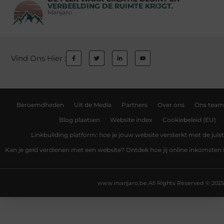
VERBEELDING DE RUIMTE KRIJGT.
Manjaro
Vind Ons Hier :
Beroemdheden
Uit de Media
Partners
Over ons
Ons team
Blog plaatsen
Website index
Cookiebeleid (EU)
Linkbuilding platform: hoe je jouw website versterkt met de juist
Kan je geld verdienen met een website? Ontdek hoe jij online inkomsten
www.manjaro.be.
All Rights Reserved © 2025