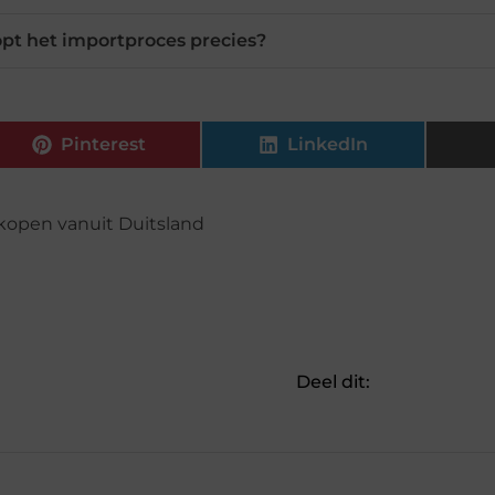
opt het importproces precies?
Pinterest
LinkedIn
kopen vanuit Duitsland
Deel dit: