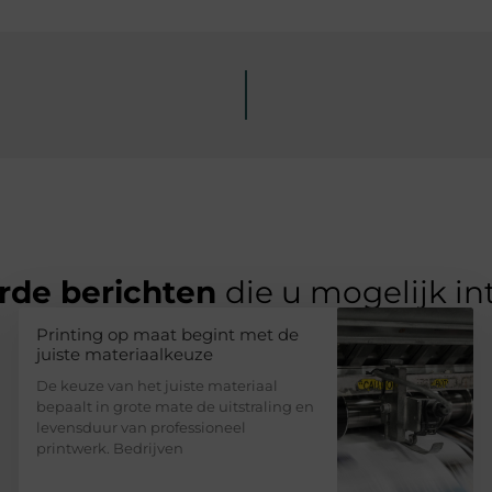
rde berichten
die u mogelijk in
Printing op maat begint met de
juiste materiaalkeuze
De keuze van het juiste materiaal
bepaalt in grote mate de uitstraling en
levensduur van professioneel
printwerk. Bedrijven