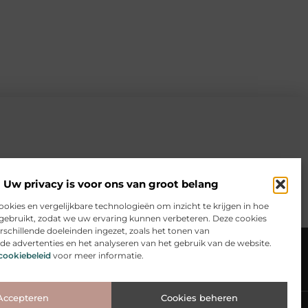
Uw privacy is voor ons van groot belang
ookies en vergelijkbare technologieën om inzicht te krijgen in hoe
gebruikt, zodat we uw ervaring kunnen verbeteren. Deze cookies
schillende doeleinden ingezet, zoals het tonen van
sen
Website index
Cookiebeleid (EU)
de advertenties en het analyseren van het gebruik van de website.
cookiebeleid
voor meer informatie.
te? Ontdek hoe jij online inkomsten kunt genereren
Accepteren
Cookies beheren