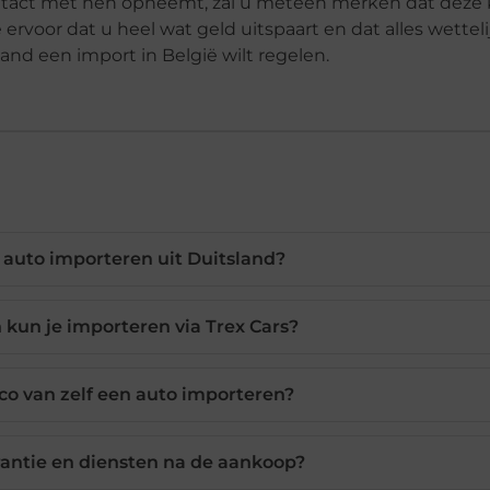
ontact met hen opneemt, zal u meteen merken dat deze
rvoor dat u heel wat geld uitspaart en dat alles wettelij
and een import in België wilt regelen.
auto importeren uit Duitsland?
kun je importeren via Trex Cars?
sico van zelf een auto importeren?
arantie en diensten na de aankoop?