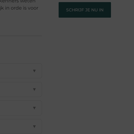
 kenners weten
k in orde is voor
SCHRIJF JE NU IN
▼
▼
▼
▼