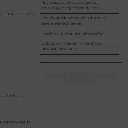
Realistische verwachtingen bij
oplossingen tegen bedplassen
e naar een ideale
Sneller groeien met taiko drum: 10
essentiële technieken
Hoe krijg je links naar je website?
Duurzaam interieur in Gent voor
bewuste bewoners
Word Onderdeel van Onze
Community!
Registreer je vandaag nog en begin
 de verkoop
met het delen van jouw unieke
perspectief. Jouw woorden kunnen
informeren, inspireren, vermaken en
verbinden – ze verdienen het om
gehoord te worden!
n om ervoor te