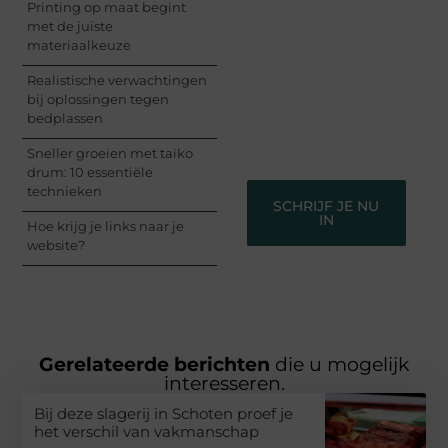
Printing op maat begint
nog en begin met het
met de juiste
delen van jouw unieke
materiaalkeuze
perspectief. Jouw
woorden kunnen
Realistische verwachtingen
informeren, inspireren,
bij oplossingen tegen
vermaken en verbinden
bedplassen
– ze verdienen het om
gehoord te worden!
Sneller groeien met taiko
drum: 10 essentiële
technieken
SCHRIJF JE NU
IN
Hoe krijg je links naar je
website?
Gerelateerde berichten
die u mogelijk
interesseren.
Bij deze slagerij in Schoten proef je
het verschil van vakmanschap