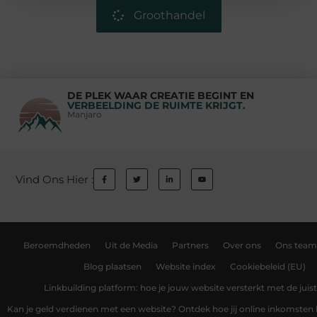
Groothandel
DE PLEK WAAR CREATIE BEGINT EN
VERBEELDING DE RUIMTE KRIJGT.
Manjaro
Vind Ons Hier :
Beroemdheden
Uit de Media
Partners
Over ons
Ons team
Blog plaatsen
Website index
Cookiebeleid (EU)
Linkbuilding platform: hoe je jouw website versterkt met de juist
Kan je geld verdienen met een website? Ontdek hoe jij online inkomsten