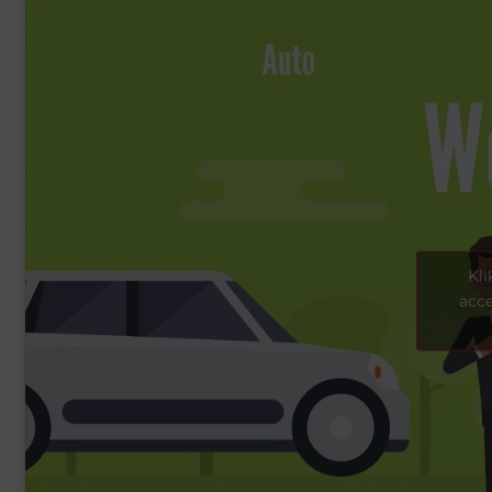
Kli
acce