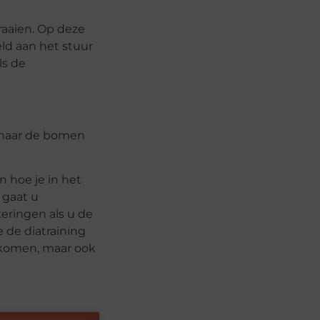
draaien. Op deze
ld aan het stuur
ls de
je naar de bomen
n hoe je in het
 gaat u
eringen als u de
 de diatraining
rkomen, maar ook