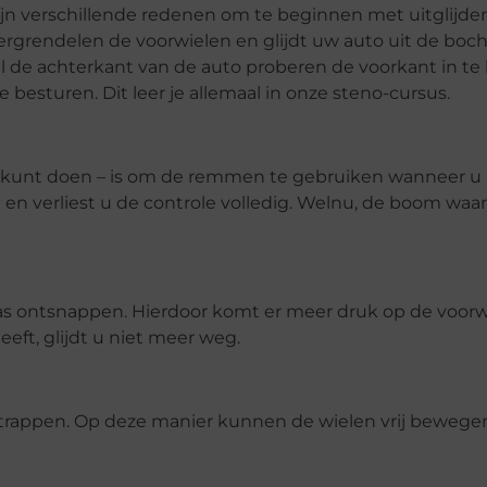
 zijn verschillende redenen om te beginnen met uitglijden
ergrendelen de voorwielen en glijdt uw auto uit de bocht
l de achterkant van de auto proberen de voorkant in te h
 besturen. Dit leer je allemaal in onze steno-cursus.
et kunt doen – is om de remmen te gebruiken wanneer u 
d en verliest u de controle volledig. Welnu, de boom waa
 gas ontsnappen. Hierdoor komt er meer druk op de voor
eeft, glijdt u niet meer weg.
 trappen. Op deze manier kunnen de wielen vrij bewege