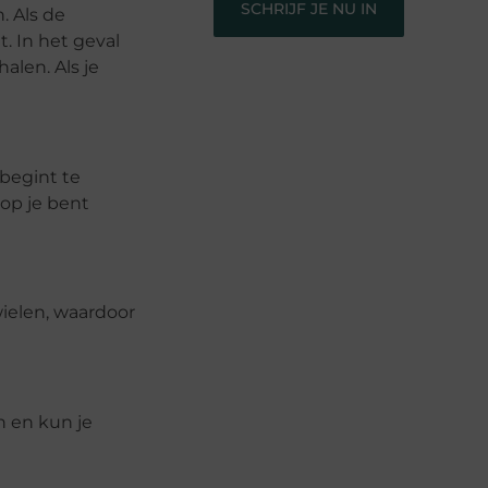
SCHRIJF JE NU IN
. Als de
. In het geval
alen. Als je
begint te
rop je bent
wielen, waardoor
n en kun je