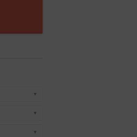
▼
▼
▼