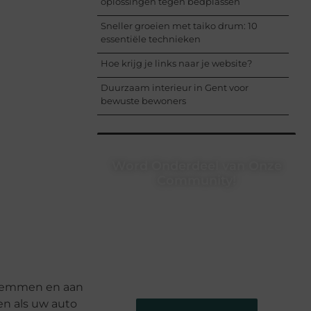
oplossingen tegen bedplassen
Sneller groeien met taiko drum: 10
essentiële technieken
Hoe krijg je links naar je website?
Duurzaam interieur in Gent voor
bewuste bewoners
Word Onderdeel van Onze
Community!
Registreer je vandaag nog en begin
met het delen van jouw unieke
perspectief. Jouw woorden kunnen
informeren, inspireren, vermaken en
verbinden – ze verdienen het om
gehoord te worden!
d remmen en aan
oen als uw auto