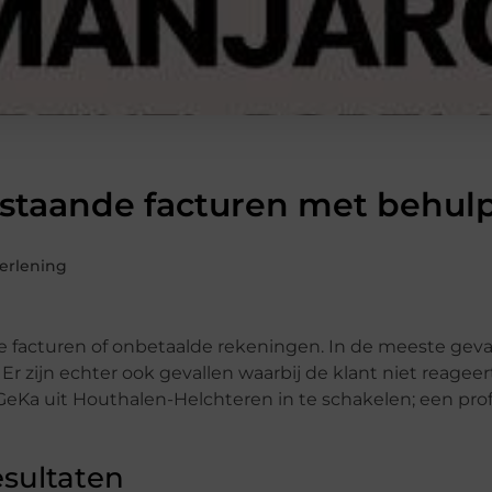
nstaande facturen met behul
verlening
e facturen of onbetaalde rekeningen. In de meeste geval
r zijn echter ook gevallen waarbij de klant niet reageert
GeKa uit Houthalen-Helchteren in te schakelen; een pro
esultaten