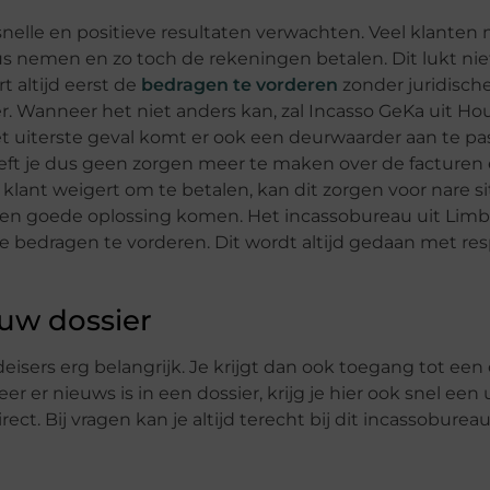
snelle en positieve resultaten verwachten. Veel klante
s nemen en zo toch de rekeningen betalen. Dit lukt nie
t altijd eerst de
bedragen te vorderen
zonder juridische
ger. Wanneer het niet anders kan, zal Incasso GeKa uit Ho
t uiterste geval komt er ook een deurwaarder aan te pa
hoeft je dus geen zorgen meer te maken over de facturen 
lant weigert om te betalen, kan dit zorgen voor nare si
een goede oplossing komen. Het incassobureau uit Limbur
 bedragen te vorderen. Dit wordt altijd gedaan met res
ouw dossier
sers erg belangrijk. Je krijgt dan ook toegang tot een 
r er nieuws is in een dossier, krijg je hier ook snel een
ct. Bij vragen kan je altijd terecht bij dit incassobure