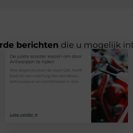
rde berichten
die u mogelijk in
De juiste scooter kiezen om door
Antwerpen te rijden
Wie dagelijks door de stad rijdt, heeft
baat bij een voertuig dat wendbaar,
betrouwbaar en comfortabel is. Een
Lees verder ➜