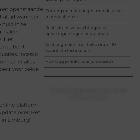
n met openstaande
Printing op maat begint met de juiste
t altijd wanneer
materiaalkeuze
 hulp in te
Realistische verwachtingen bij
uthalen-
oplossingen tegen bedplassen
s. Het
Sneller groeien met taiko drum: 10
én je bent
essentiële technieken
tuaties. Incasso
Hoe krijg je links naar je website?
g zal er alles
pect voor beide
Word Onderdeel van Onze
Community!
online platform
Registreer je vandaag nog en begin
 update over. Het
met het delen van jouw unieke
au in Limburg!
perspectief. Jouw woorden kunnen
informeren, inspireren, vermaken en
verbinden – ze verdienen het om
gehoord te worden!