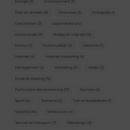
Energie
(2)
Entertainment
(1)
Eten en drinken
(9)
Financieel
(3)
Fotografie
(1)
Geschenken
(3)
Gezondheid
(24)
Groothandel
(11)
Hobby en vrije tijd
(12)
Horeca
(1)
Huishoudelijk
(3)
Industrie
(7)
Internet
(4)
Internet marketing
(4)
Management
(2)
Marketing
(3)
Media
(2)
Mode en Kleding
(12)
Particuliere dienstverlening
(17)
Rechten
(2)
Sport
(4)
Toerisme
(3)
Tuin en buitenleven
(1)
Vakantie
(10)
Verbouwen
(4)
Vervoer en transport
(7)
Webdesign
(3)