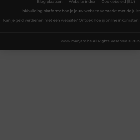
Blog plaatsen
Website index
Cookiebeleid (EU)
Linkbuilding platform: hoe je jouw website versterkt met de juist
Kan je geld verdienen met een website? Ontdek hoe jij online inkomsten
www.manjaro.be.
All Rights Reserved © 2025