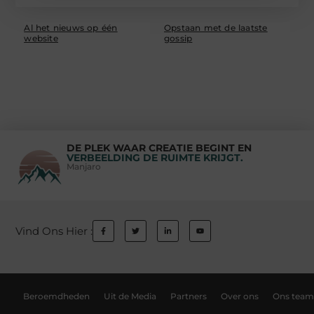
Al het nieuws op één
Opstaan met de laatste
website
gossip
DE PLEK WAAR CREATIE BEGINT EN
VERBEELDING DE RUIMTE KRIJGT.
Manjaro
Vind Ons Hier :
Beroemdheden
Uit de Media
Partners
Over ons
Ons team