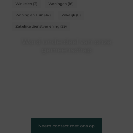
Winkelen
(3)
Woningen
(18)
Woning en Tuin
(47)
Zakelijk
(8)
Zakelijke dienstverlening
(29)
Word onderdeel van onze
gemeenschap
Wij zijn een veelzijdig blogplatform dat
toegankelijk is voor iedereen – of je nu een passie
hebt voor schrijven, lezen of beide. Onze algemene
blog biedt een podium voor diverse onderwerpen
en persoonlijke verhalen.
❝
Word onderdeel van onze community en
draag bij aan een inspirerende plek waar ideeën
tot leven komen en gedeeld worden.
❞
Neem contact met ons op