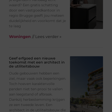
waard? Een gratis schatting
door een vastgoedkantoor in
regio Brugge geeft jou meteen
duidelijkheid en voorkomt dat je
te laag
Woningen
// Lees verder »
Geef erfgoed een nieuwe
toekomst met een architect in
de utiliteitsbouw
Oude gebouwen hebben een
ziel, maar vaak ook beperkingen.
Toch hoeven karaktervolle
panden niet ten prooi te vallen
aan leegstand of afbraak.
Dankzij herbestemming krijgen
ze een tweede leven. Een
architect in de utiliteitsbouw die