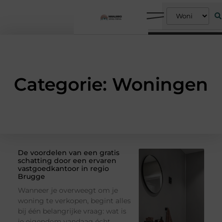
Categorie: Woningen
De voordelen van een gratis
schatting door een ervaren
vastgoedkantoor in regio
Brugge
Wanneer je overweegt om je
woning te verkopen, begint alles
bij één belangrijke vraag: wat is
je eigendom vandaag écht