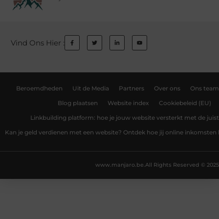
Vind Ons Hier :
Beroemdheden
Uit de Media
Partners
Over ons
Ons team
Blog plaatsen
Website index
Cookiebeleid (EU)
Linkbuilding platform: hoe je jouw website versterkt met de juist
Kan je geld verdienen met een website? Ontdek hoe jij online inkomsten
www.manjaro.be.
All Rights Reserved © 2025