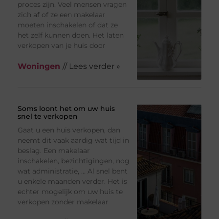
proces zijn. Veel mensen vragen
zich af of ze een makelaar
moeten inschakelen of dat ze
het zelf kunnen doen. Het laten
verkopen van je huis door
Woningen
// Lees verder »
Soms loont het om uw huis
snel te verkopen
Gaat u een huis verkopen, dan
neemt dit vaak aardig wat tijd in
beslag. Een makelaar
inschakelen, bezichtigingen, nog
wat administratie, … Al snel bent
u enkele maanden verder. Het is
echter mogelijk om uw huis te
verkopen zonder makelaar