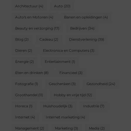
Architectuur
(4)
Auto
(20)
Auto's en Motoren
(4)
Banen en opleidingen
(4)
Beauty en verzorging
(17)
Bedrijven
(34)
Blog
(2)
Cadeau
(2)
Dienstverlening
(39)
Dieren
(2)
Electronica en Computers
(3)
Energie
(2)
Entertainment
(1)
Eten en drinken
(8)
Financieel
(3)
Fotografie
(1)
Geschenken
(3)
Gezondheid
(24)
Groothandel
(11)
Hobby en vrije tijd
(12)
Horeca
(1)
Huishoudelijk
(3)
Industrie
(7)
Internet
(4)
Internet marketing
(4)
Management
(2)
Marketing
(3)
Media
(2)