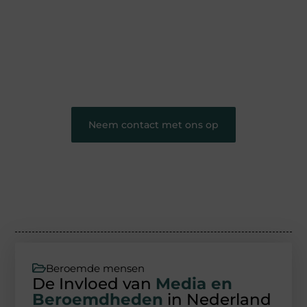
hebt voor schrijven, lezen of beide. Onze algemene
blog biedt een podium voor diverse onderwerpen
en persoonlijke verhalen.
❝
Word onderdeel van onze community en
draag bij aan een inspirerende plek waar ideeën
tot leven komen en gedeeld worden.
❞
Neem contact met ons op
Beroemde mensen
De Invloed van
Media en
Beroemdheden
in Nederland