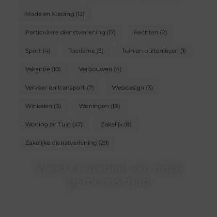
Mode en Kleding
(12)
Particuliere dienstverlening
(17)
Rechten
(2)
Sport
(4)
Toerisme
(3)
Tuin en buitenleven
(1)
Vakantie
(10)
Verbouwen
(4)
Vervoer en transport
(7)
Webdesign
(3)
Winkelen
(3)
Woningen
(18)
Woning en Tuin
(47)
Zakelijk
(8)
Zakelijke dienstverlening
(29)
Word onderdeel van onze
gemeenschap
Wij zijn een veelzijdig blogplatform dat
toegankelijk is voor iedereen – of je nu een passie