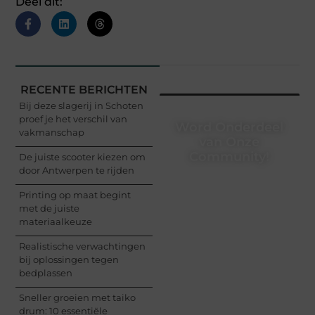
Deel dit:
RECENTE BERICHTEN
Bij deze slagerij in Schoten
proef je het verschil van
Word Onderdeel
vakmanschap
van Onze
Community!
De juiste scooter kiezen om
door Antwerpen te rijden
Registreer je vandaag
Printing op maat begint
nog en begin met het
met de juiste
delen van jouw unieke
materiaalkeuze
perspectief. Jouw
woorden kunnen
Realistische verwachtingen
informeren, inspireren,
bij oplossingen tegen
vermaken en verbinden
bedplassen
– ze verdienen het om
gehoord te worden!
Sneller groeien met taiko
drum: 10 essentiële