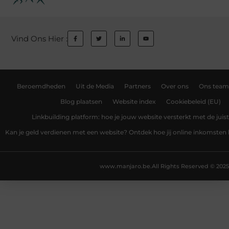
Vind Ons Hier :
Beroemdheden
Uit de Media
Partners
Over ons
Ons team
Blog plaatsen
Website index
Cookiebeleid (EU)
Linkbuilding platform: hoe je jouw website versterkt met de juist
Kan je geld verdienen met een website? Ontdek hoe jij online inkomsten
www.manjaro.be.
All Rights Reserved © 2025