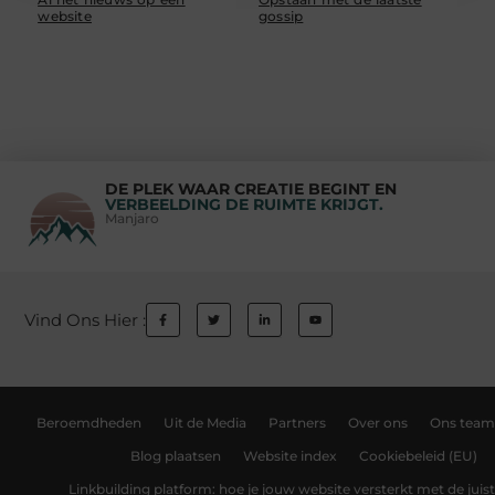
website
gossip
DE PLEK WAAR CREATIE BEGINT EN
VERBEELDING DE RUIMTE KRIJGT.
Manjaro
Vind Ons Hier :
Beroemdheden
Uit de Media
Partners
Over ons
Ons team
Blog plaatsen
Website index
Cookiebeleid (EU)
Linkbuilding platform: hoe je jouw website versterkt met de juist