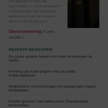
een beroep te doen op
specialisten in insolventierecht
in Antwerpen. Die advocaten
weten exact wat ze moeten
doen in die situaties en
Dienstverlening
// Lees
verder »
RECENTE BERICHTEN
De juiste scooter kiezen om door Antwerpen te
rijden
Printing op maat begint met de juiste
materiaalkeuze
Realistische verwachtingen bij oplossingen tegen
bedplassen
Sneller groeien met taiko drum: 10 essentiële
technieken