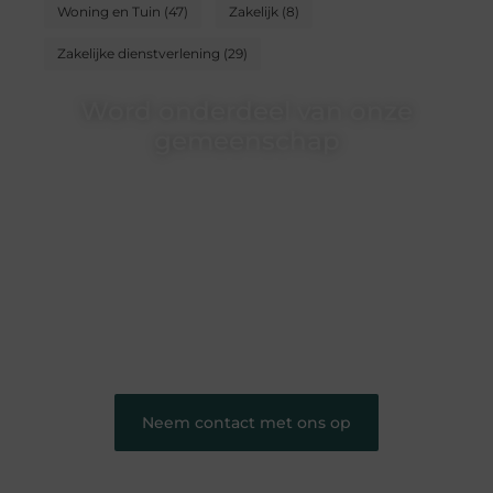
Woning en Tuin
(47)
Zakelijk
(8)
Zakelijke dienstverlening
(29)
Word onderdeel van onze
gemeenschap
Wij zijn een veelzijdig blogplatform dat
toegankelijk is voor iedereen – of je nu een passie
hebt voor schrijven, lezen of beide. Onze algemene
blog biedt een podium voor diverse onderwerpen
en persoonlijke verhalen.
❝
Word onderdeel van onze community en
draag bij aan een inspirerende plek waar ideeën
tot leven komen en gedeeld worden.
❞
Neem contact met ons op