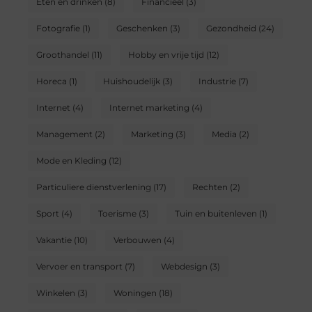
Eten en drinken
(8)
Financieel
(3)
Fotografie
(1)
Geschenken
(3)
Gezondheid
(24)
Groothandel
(11)
Hobby en vrije tijd
(12)
Horeca
(1)
Huishoudelijk
(3)
Industrie
(7)
Internet
(4)
Internet marketing
(4)
Management
(2)
Marketing
(3)
Media
(2)
Mode en Kleding
(12)
Particuliere dienstverlening
(17)
Rechten
(2)
Sport
(4)
Toerisme
(3)
Tuin en buitenleven
(1)
Vakantie
(10)
Verbouwen
(4)
Vervoer en transport
(7)
Webdesign
(3)
Winkelen
(3)
Woningen
(18)