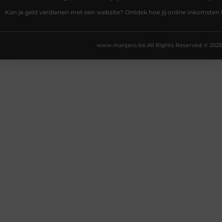
Kan je geld verdienen met een website? Ontdek hoe jij online inkomsten
www.manjaro.be.
All Rights Reserved © 2025