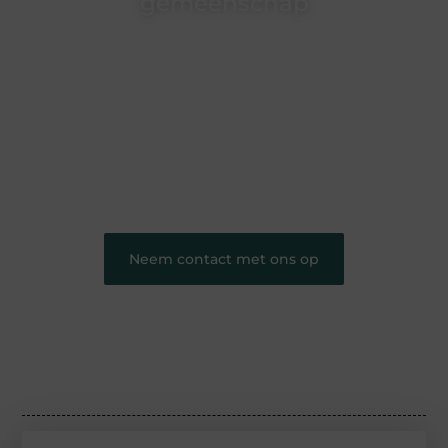
gemeenschap
Wij zijn een veelzijdig blogplatform dat
toegankelijk is voor iedereen – of je nu een passie
hebt voor schrijven, lezen of beide. Onze algemene
blog biedt een podium voor diverse onderwerpen
en persoonlijke verhalen.
❝
Word onderdeel van onze community en
draag bij aan een inspirerende plek waar ideeën
tot leven komen en gedeeld worden.
❞
Neem contact met ons op