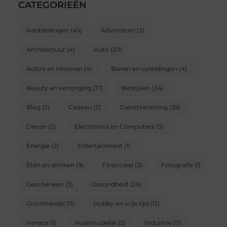
CATEGORIEËN
Aanbiedingen
(45)
Adverteren
(2)
Architectuur
(4)
Auto
(20)
Auto's en Motoren
(4)
Banen en opleidingen
(4)
Beauty en verzorging
(17)
Bedrijven
(34)
Blog
(2)
Cadeau
(2)
Dienstverlening
(39)
Dieren
(2)
Electronica en Computers
(3)
Energie
(2)
Entertainment
(1)
Eten en drinken
(9)
Financieel
(3)
Fotografie
(1)
Geschenken
(3)
Gezondheid
(24)
Groothandel
(11)
Hobby en vrije tijd
(12)
Horeca
(1)
Huishoudelijk
(3)
Industrie
(7)