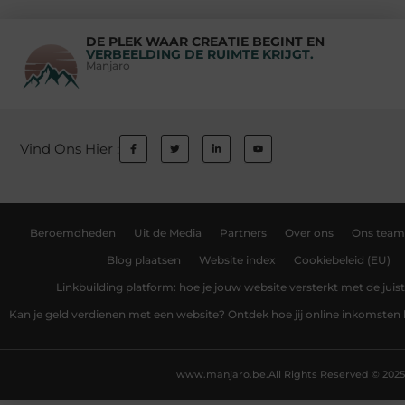
DE PLEK WAAR CREATIE BEGINT EN
VERBEELDING DE RUIMTE KRIJGT.
Manjaro
Vind Ons Hier :
Beroemdheden
Uit de Media
Partners
Over ons
Ons team
Blog plaatsen
Website index
Cookiebeleid (EU)
Linkbuilding platform: hoe je jouw website versterkt met de juist
Kan je geld verdienen met een website? Ontdek hoe jij online inkomsten
www.manjaro.be.
All Rights Reserved © 2025