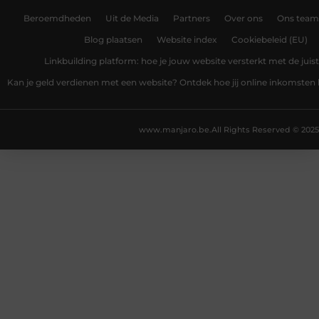
Beroemdheden
Uit de Media
Partners
Over ons
Ons team
Blog plaatsen
Website index
Cookiebeleid (EU)
Linkbuilding platform: hoe je jouw website versterkt met de juist
Kan je geld verdienen met een website? Ontdek hoe jij online inkomsten
www.manjaro.be.
All Rights Reserved © 2025