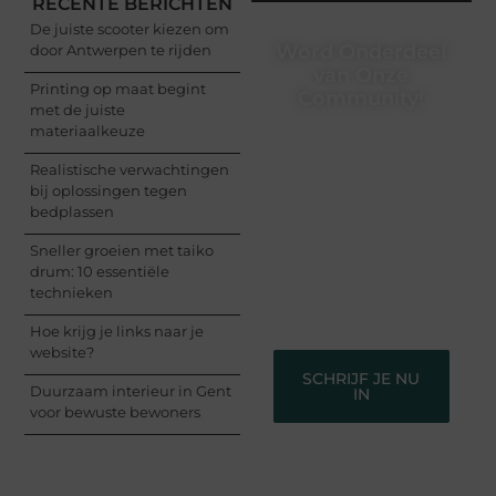
RECENTE BERICHTEN
De juiste scooter kiezen om
Word Onderdeel
door Antwerpen te rijden
van Onze
Printing op maat begint
Community!
met de juiste
materiaalkeuze
Registreer je vandaag
nog en begin met het
Realistische verwachtingen
delen van jouw unieke
bij oplossingen tegen
perspectief. Jouw
bedplassen
woorden kunnen
informeren, inspireren,
Sneller groeien met taiko
vermaken en verbinden
drum: 10 essentiële
– ze verdienen het om
technieken
gehoord te worden!
Hoe krijg je links naar je
website?
SCHRIJF JE NU
Duurzaam interieur in Gent
IN
voor bewuste bewoners