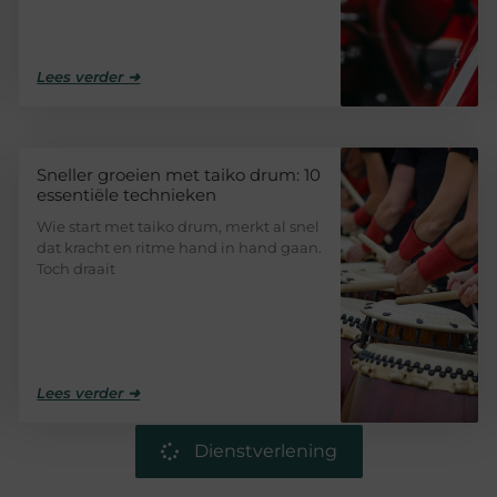
Lees verder ➜
Sneller groeien met taiko drum: 10
essentiële technieken
Wie start met taiko drum, merkt al snel
dat kracht en ritme hand in hand gaan.
Toch draait
Lees verder ➜
Dienstverlening