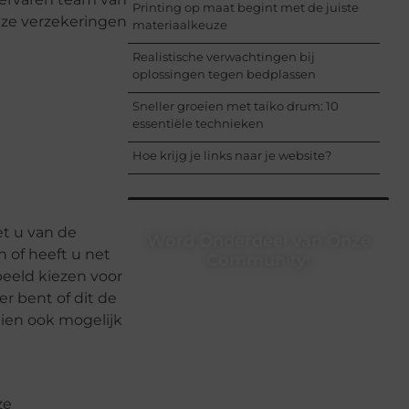
Printing op maat begint met de juiste
 ze verzekeringen
materiaalkeuze
Realistische verwachtingen bij
oplossingen tegen bedplassen
Sneller groeien met taiko drum: 10
essentiële technieken
Hoe krijg je links naar je website?
et u van de
Word Onderdeel van Onze
n of heeft u net
Community!
eeld kiezen voor
Registreer je vandaag nog en begin
er bent of dit de
met het delen van jouw unieke
dien ook mogelijk
perspectief. Jouw woorden kunnen
informeren, inspireren, vermaken en
verbinden – ze verdienen het om
gehoord te worden!
ze