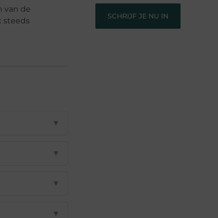
en van de
SCHRIJF JE NU IN
k steeds
▼
▼
▼
▼