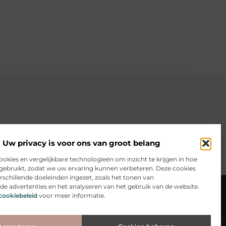
Uw privacy is voor ons van groot belang
ookies en vergelijkbare technologieën om inzicht te krijgen in hoe
gebruikt, zodat we uw ervaring kunnen verbeteren. Deze cookies
schillende doeleinden ingezet, zoals het tonen van
sen
Website index
Cookiebeleid (EU)
de advertenties en het analyseren van het gebruik van de website.
cookiebeleid
voor meer informatie.
te? Ontdek hoe jij online inkomsten kunt genereren