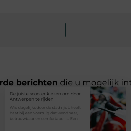
rde berichten
die u mogelijk in
De juiste scooter kiezen om door
Antwerpen te rijden
Wie dagelijks door de stad rijdt, heeft
baat bij een voertuig dat wendbaar,
betrouwbaar en comfortabel is. Een