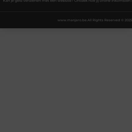
Kan je geld verdienen met een website? Ontdek hoe jij online inkomsten
www.manjaro.be.
All Rights Reserved © 2025