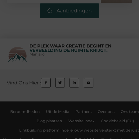
Aanbiedingen
DE PLEK WAAR CREATIE BEGINT EN
VERBEELDING DE RUIMTE KRIJGT.
Manjaro
Vind Ons Hier :
Beroemdheden
Uit de Media
Partners
Over ons
Ons team
Blog plaatsen
Website index
Cookiebeleid (EU)
Linkbuilding platform: hoe je jouw website versterkt met de juist