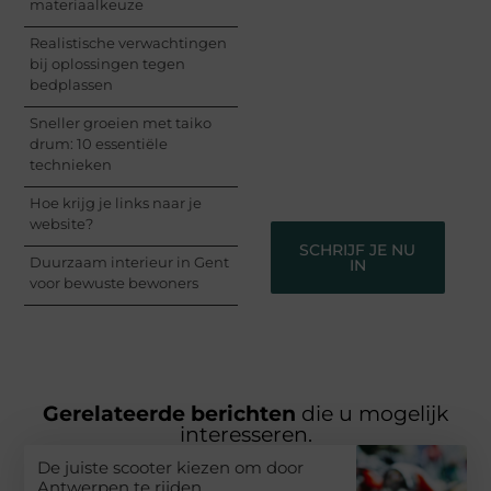
materiaalkeuze
Registreer je vandaag
nog en begin met het
Realistische verwachtingen
delen van jouw unieke
bij oplossingen tegen
perspectief. Jouw
bedplassen
woorden kunnen
informeren, inspireren,
Sneller groeien met taiko
vermaken en verbinden
drum: 10 essentiële
– ze verdienen het om
technieken
gehoord te worden!
Hoe krijg je links naar je
website?
SCHRIJF JE NU
Duurzaam interieur in Gent
IN
voor bewuste bewoners
Gerelateerde berichten
die u mogelijk
interesseren.
De juiste scooter kiezen om door
Antwerpen te rijden