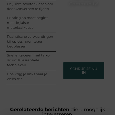
Community!
De juiste scooter kiezen om
door Antwerpen te rijden
Registreer je vandaag
Printing op maat begint
nog en begin met het
met de juiste
delen van jouw unieke
materiaalkeuze
perspectief. Jouw
woorden kunnen
Realistische verwachtingen
informeren, inspireren,
bij oplossingen tegen
vermaken en verbinden
bedplassen
– ze verdienen het om
gehoord te worden!
Sneller groeien met taiko
drum: 10 essentiële
technieken
SCHRIJF JE NU
IN
Hoe krijg je links naar je
website?
Gerelateerde berichten
die u mogelijk
interesseren.