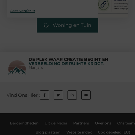
Lees verder ➜
Woning en Tuin
DE PLEK WAAR CREATIE BEGINT EN
VERBEELDING DE RUIMTE KRIJGT.
Manjaro
Vind Ons Hier :
Beroemdheden
Uit de Media
Partners
Over ons
Ons team
Blog plaatsen
Website index
Cookiebeleid (EU)