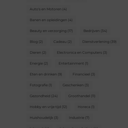
Auto's en Motoren
(4)
Banen en opleidingen
(4)
Beauty en verzorging
(17)
Bedrijven
(34)
Blog
(2)
Cadeau
(2)
Dienstverlening
(39)
Dieren
(2)
Electronica en Computers
(3)
Energie
(2)
Entertainment
(1)
Eten en drinken
(9)
Financieel
(3)
Fotografie
(1)
Geschenken
(3)
Gezondheid
(24)
Groothandel
(11)
Hobby en vrije tijd
(12)
Horeca
(1)
Huishoudelijk
(3)
Industrie
(7)