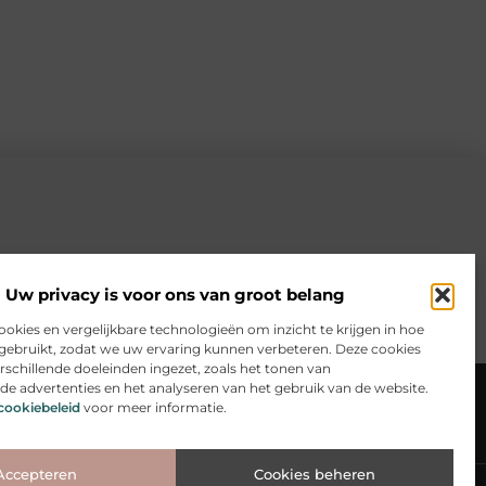
Uw privacy is voor ons van groot belang
ookies en vergelijkbare technologieën om inzicht te krijgen in hoe
gebruikt, zodat we uw ervaring kunnen verbeteren. Deze cookies
schillende doeleinden ingezet, zoals het tonen van
sen
Website index
Cookiebeleid (EU)
de advertenties en het analyseren van het gebruik van de website.
cookiebeleid
voor meer informatie.
te? Ontdek hoe jij online inkomsten kunt genereren
Accepteren
Cookies beheren