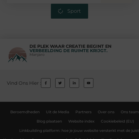
Sport
DE PLEK WAAR CREATIE BEGINT EN
VERBEELDING DE RUIMTE KRIJGT.
Manjaro
Vind Ons Hier :
Beroemdheden
Uit de Media
Partners
Over ons
Ons team
Blog plaatsen
Website index
Cookiebeleid (EU)
Linkbuilding platform: hoe je jouw website versterkt met de juist