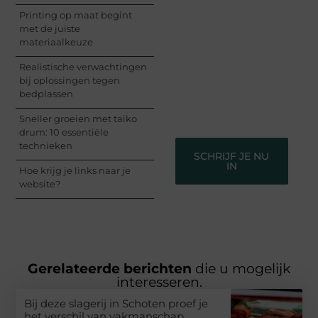
Registreer je vandaag
Printing op maat begint
nog en begin met het
met de juiste
delen van jouw unieke
materiaalkeuze
perspectief. Jouw
woorden kunnen
Realistische verwachtingen
informeren, inspireren,
bij oplossingen tegen
vermaken en verbinden
bedplassen
– ze verdienen het om
gehoord te worden!
Sneller groeien met taiko
drum: 10 essentiële
technieken
SCHRIJF JE NU
IN
Hoe krijg je links naar je
website?
Gerelateerde berichten
die u mogelijk
interesseren.
Bij deze slagerij in Schoten proef je
het verschil van vakmanschap