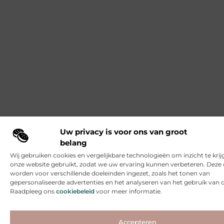
Uw privacy is voor ons van groot
belang
Wij gebruiken cookies en vergelijkbare technologieën om inzicht te krij
onze website gebruikt, zodat we uw ervaring kunnen verbeteren. Deze 
worden voor verschillende doeleinden ingezet, zoals het tonen van
gepersonaliseerde advertenties en het analyseren van het gebruik van 
Raadpleeg ons
cookiebeleid
voor meer informatie.
Accepteren