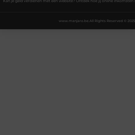
Kan je geld verdienen met een website? Ontdek hoe jij online inkomsten
www.manjaro.be.
All Rights Reserved © 2025